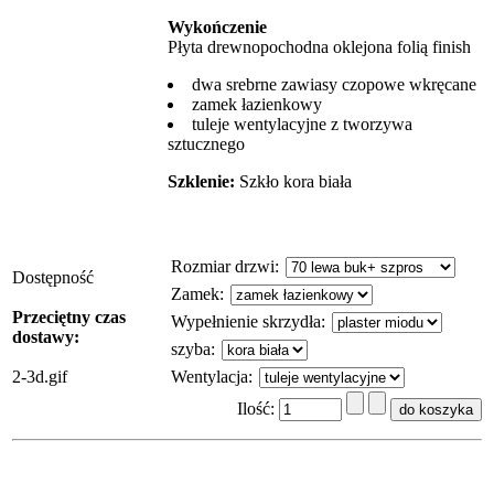
Wykończenie
Płyta drewnopochodna oklejona folią finish
dwa srebrne zawiasy czopowe wkręcane
zamek łazienkowy
tuleje wentylacyjne z tworzywa
sztucznego
Szklenie:
Szkło kora biała
Rozmiar drzwi
:
Dostępność
Zamek
:
Przeciętny czas
Wypełnienie skrzydła
:
dostawy:
szyba
:
2-3d.gif
Wentylacja
:
Ilość: