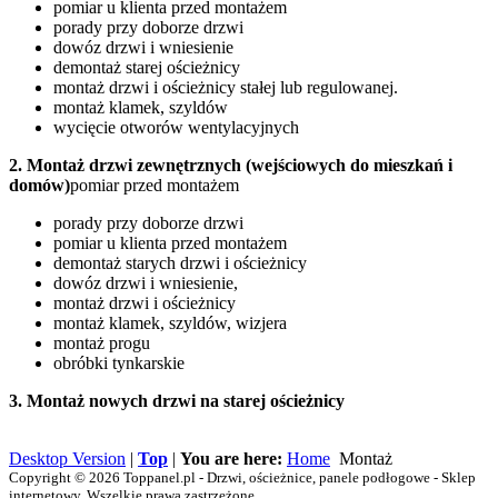
pomiar u klienta przed montażem
porady przy doborze drzwi
dowóz drzwi i wniesienie
demontaż starej ościeżnicy
montaż drzwi i ościeżnicy stałej lub regulowanej.
montaż klamek, szyldów
wycięcie otworów wentylacyjnych
2. Montaż drzwi zewnętrznych (wejściowych do mieszkań i
domów)
pomiar przed montażem
porady przy doborze drzwi
pomiar u klienta przed montażem
demontaż starych drzwi i ościeżnicy
dowóz drzwi i wniesienie,
montaż drzwi i ościeżnicy
montaż klamek, szyldów, wizjera
montaż progu
obróbki tynkarskie
3. Montaż nowych drzwi na starej ościeżnicy
Desktop Version
|
Top
|
You are here:
Home
Montaż
Copyright © 2026 Toppanel.pl - Drzwi, ościeżnice, panele podłogowe - Sklep
internetowy. Wszelkie prawa zastrzeżone.