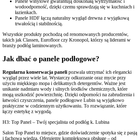
Panele winylowe gwarantują doskonałą wytrzymałość i
wodoodporność, dzięki czemu sprawdzają się w kuchniach i
łazienkach.
Panele HDF łączą naturalny wygląd drewna z wyjątkową
trwałością i stabilnością.
Wszystkie produkty pochodzą od renomowanych producentów,
takich jak Classen, Eurofloor czy Kronopol, którzy są liderami w
branży podłóg laminowanych.
Jak dbać o panele podłogowe?
Regularna konserwacja paneli
pozwala utrzymać ich elegancki
wygląd przez wiele lat. Wystarczy odkurzanie oraz mycie przy
użyciu miękkiego mopa i delikatnych detergentów. Ważne jest
unikanie nadmiaru wody i silnych środków chemicznych, które
mogą uszkodzić powierzchnię. Dzięki odporności na zabrudzenia i
łatwości czyszczenia, panele podłogowe Lubin są wyjątkowo
praktyczne w codziennym użytkowaniu. To rozwiązanie, które
łączy estetykę z wygodą.
H3: Top Panel – Twój specjalista od podłóg k. Lubina
Salon Top Panel to miejsce, gdzie doświadczenie spotyka się z pasją
i fachową wiedzą. Oferujemy kompleksową obsługę – od