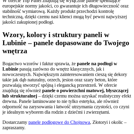
W ofercie Top Panel znajdują się wyłącznie panele spełniające
europejskie normy jakości, co gwarantuje ich długowieczność oraz
stabilność wymiarową. Każdy produkt przechodzi kontrolę
techniczną, dzięki czemu nasi klienci mogą być pewni najwyższej
jakości zakupionej podłogi.
Wzory, kolory i struktury paneli w
Lubinie – panele dopasowane do Twojego
wnętrza
Bogactwo wzorów i faktur sprawia, że
panele na podłogi w
Lubinie
pasują zarówno do wnętrz klasycznych, jak i
nowoczesnych. Największym zainteresowaniem cieszą się dekory
takie jak dąb naturalny, orzech, jesion oraz szary beton, które
pozwalają stworzyć spójną i elegancką przestrzeń. W ofercie
znajdują się również
panele o powierzchni matowej, błyszczącej
lub strukturalnej
– dzięki czemu można uzyskać realistyczny efekt
drewna. Panele laminowane to nie tylko estetyka, ale również
odporność na zarysowania i łatwość utrzymania czystości, co czyni
je idealnym wyborem dla rodzin z dziećmi i zwierzętami.
Dostarczamy
panele podłogowe do Chojnowa
, Złotoryi i okolic –
zapraszamy.