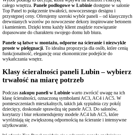
całego wnętrza.
Panele podłogowe w Lubinie
dostępne w salonie
Top Panel to połączenie trwałości, nowoczesnego designu i
przystępnej ceny. Oferujemy szeroki wybór paneli – od klasycznych
drewnianych wzorów po nowoczesne dekory inspirowane betonem
i kamieniem. Dzięki temu każdy klient znajdzie rozwiązanie
dopasowane do charakteru swojego domu lub biura.
Panele są łatwe w montażu, odporne na ścieranie i niezwykle
proste w pielęgnacji
. To idealna propozycja dla osób, które cenią
funkcjonalność, elegancję oraz ekonomiczne podejście do
wykańczania wnętrz.
Klasy ścieralności paneli Lubin – wybierz
trwałość na miarę potrzeb
Podczas
zakupu paneli w Lubinie
warto zwrócić uwagę na ich
klasę ścieralności, oznaczoną symbolami AC3, AC4 i AC5. W
pomieszczeniach mieszkalnych, takich jak sypialnia czy pokój
dziecięcy, doskonale sprawdzą się panele AC3. Do salonów,
korytarzy i biur rekomendujemy modele AC4 lub AC5, które
wyróżniają się zwiększoną odpornością na ścieranie i intensywne
użytkowanie.