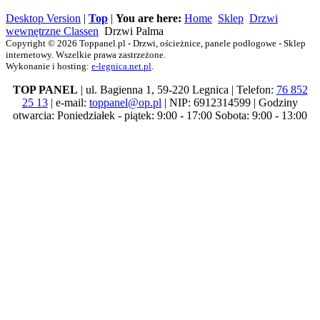
Desktop Version
|
Top
|
You are here:
Home
Sklep
Drzwi
wewnętrzne Classen
Drzwi Palma
Copyright © 2026 Toppanel.pl - Drzwi, ościeżnice, panele podłogowe - Sklep
internetowy. Wszelkie prawa zastrzeżone.
Wykonanie i hosting:
e-legnica.net.pl
.
TOP PANEL
| ul. Bagienna 1, 59-220 Legnica | Telefon:
76 852
25 13
| e-mail:
toppanel@op.pl
| NIP: 6912314599 | Godziny
otwarcia: Poniedziałek - piątek: 9:00 - 17:00 Sobota: 9:00 - 13:00