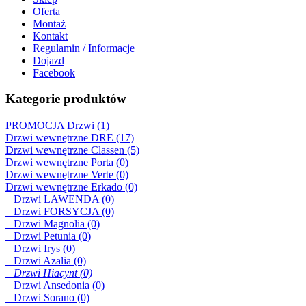
Oferta
Montaż
Kontakt
Regulamin / Informacje
Dojazd
Facebook
Kategorie produktów
PROMOCJA Drzwi (1)
Drzwi wewnętrzne DRE (17)
Drzwi wewnętrzne Classen (5)
Drzwi wewnętrzne Porta (0)
Drzwi wewnętrzne Verte (0)
Drzwi wewnętrzne Erkado (0)
Drzwi LAWENDA (0)
Drzwi FORSYCJA (0)
Drzwi Magnolia (0)
Drzwi Petunia (0)
Drzwi Irys (0)
Drzwi Azalia (0)
Drzwi Hiacynt (0)
Drzwi Ansedonia (0)
Drzwi Sorano (0)