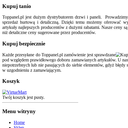
Kupuj tanio
Toppanel.pl jest dużym dystrybutorem drzwi i paneli. Prowadzim
sprzedaż hurtową i detaliczną. Dzięki temu możemy oferować wys
artykuły najlepszych producentów z dużymi rabatami. Nasze ceny są
niż detaliczne ceny sugerowane przez producentów.
Kupuj bezpiecznie
Każde przesyłane do Toppanel.pl zamówienie jest sprawdzane
pod względem prawidłowego doboru zamawianych artykułów. U nas
niepotrzebnych lub nie pasujących do siebie elementów, gdyż błędy
w uzgodnieniu z zamawiającym.
Koszyk
Twój koszyk jest pusty.
Menu witryny
Home
Sklep