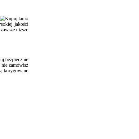
y
okiej jakości
 zawsze niższe
 nie zamówisz
 są korygowane