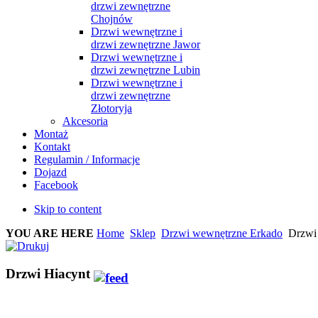
drzwi zewnętrzne
Chojnów
Drzwi wewnętrzne i
drzwi zewnętrzne Jawor
Drzwi wewnętrzne i
drzwi zewnętrzne Lubin
Drzwi wewnętrzne i
drzwi zewnętrzne
Złotoryja
Akcesoria
Montaż
Kontakt
Regulamin / Informacje
Dojazd
Facebook
Skip to content
YOU ARE HERE
Home
Sklep
Drzwi wewnętrzne Erkado
Drzwi 
Drzwi Hiacynt