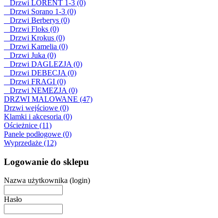
Drzwi LORENT 1-3 (0)
Drzwi Sorano 1-3 (0)
Drzwi Berberys (0)
Drzwi Floks (0)
Drzwi Krokus (0)
Drzwi Kamelia (0)
Drzwi Juka (0)
Drzwi DAGLEZJA (0)
Drzwi DEBECJA (0)
Drzwi FRAGI (0)
Drzwi NEMEZJA (0)
DRZWI MALOWANE (47)
Drzwi wejściowe (0)
Klamki i akcesoria (0)
Ościeżnice (11)
Panele podłogowe (0)
Wyprzedaże (12)
Logowanie do sklepu
Nazwa użytkownika (login)
Hasło