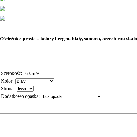
Ościeżnice proste – kolory bergen, biały, sonoma, orzech rustykaln
Szerokość
:
Kolor
:
Strona
:
Dodatkowo opaska
: