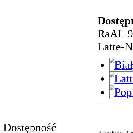
Dostęp
RaAL 9
Latte-
Dostępność
Kolor drzwi
: