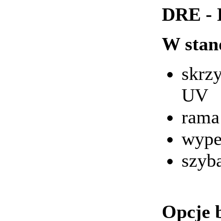
DRE - 
W stan
skrz
UV
rama
wype
szyba
Opcje 