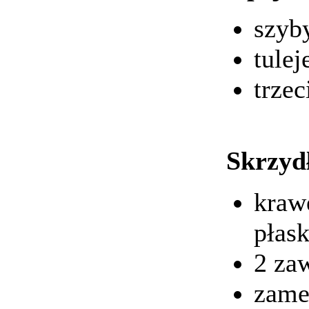
szyby
tulej
trze
Skrzyd
kraw
płask
2 za
zame