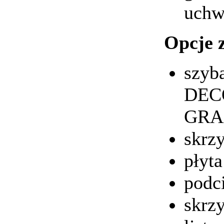
uchw
Opcje 
szyb
DEC
GRA
skrzy
płyt
podc
skrz