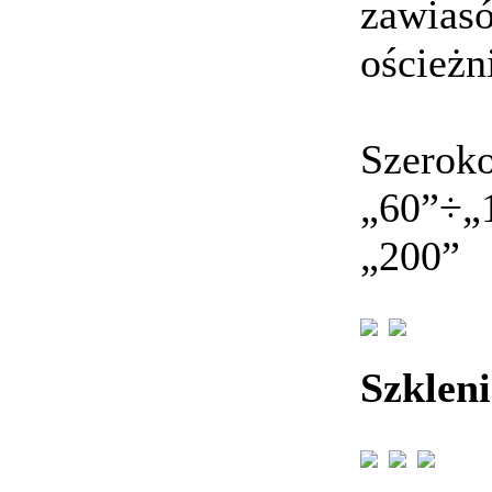
zawiasó
ościeżn
Szeroko
„60”÷„
„200”
Szkleni