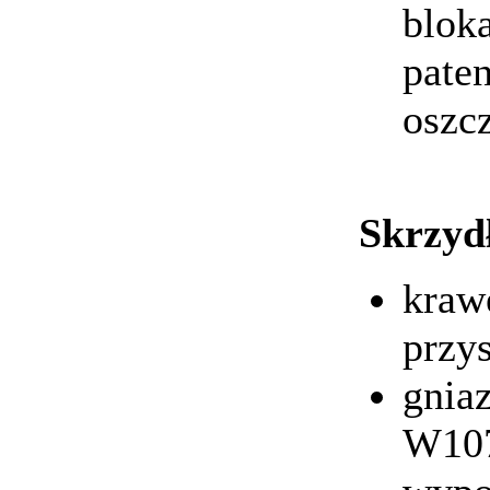
blok
pate
oszc
Skrzyd
kraw
przy
gnia
W107