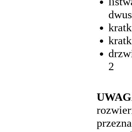
list
dwus
krat
krat
drzw
2
UWAG
rozwier
przezna