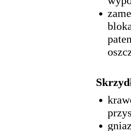
wypo
zame
blok
pate
oszc
Skrzyd
kraw
przy
gnia