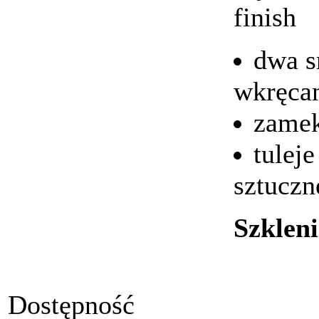
finish
dwa s
wkręca
zamek
tulej
sztuczn
Szkleni
Dostępność