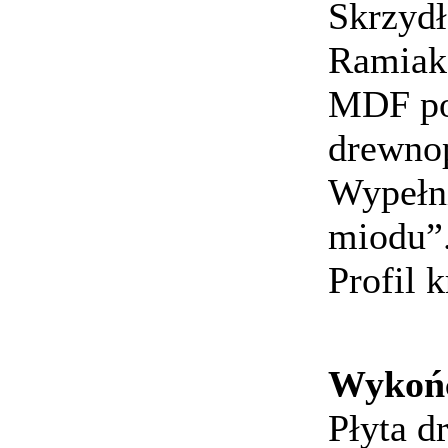
Skrzydł
Ramiak 
MDF pok
drewno
Wypełni
miodu”
Profil 
Wykońc
Płyta d