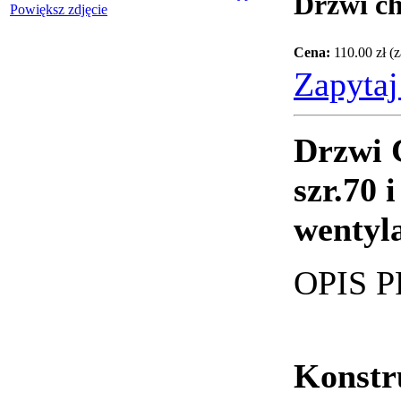
Drzwi ch
Powiększ zdjęcie
Cena:
110.00 zł 
Zapytaj
Drzwi 
szr.70 
wentyl
OPIS 
Konstr