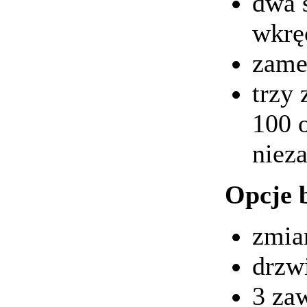
dwa 
wkrę
zame
trzy
100 
niez
Opcje 
zmia
drzw
3 za