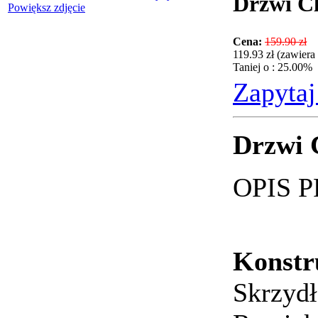
Drzwi Cl
Powiększ zdjęcie
Cena:
159.90 zł
119.93 zł (zawier
Taniej o : 25.00%
Zapytaj
Drzwi 
OPIS 
Konstr
Skrzydł