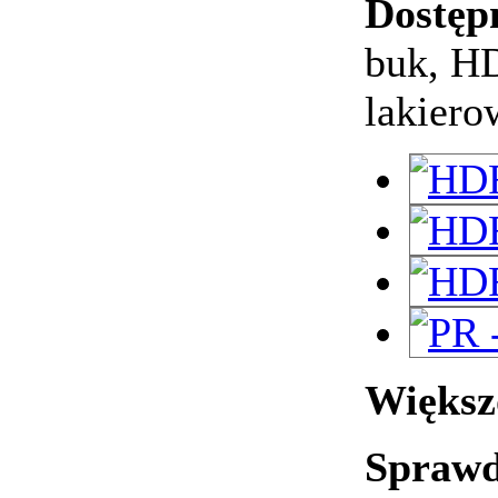
Dostęp
buk, HD
lakiero
Większo
Sprawd