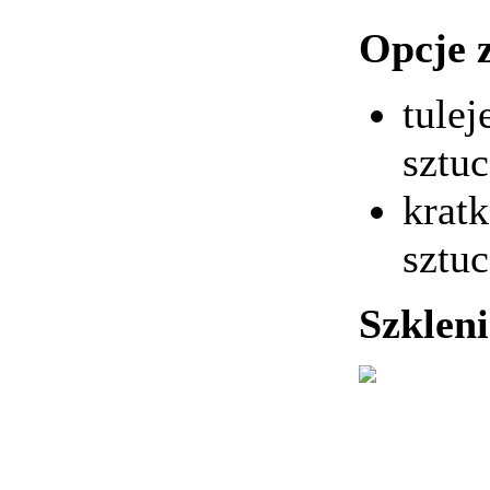
Opcje 
tule
sztu
krat
sztu
Szkleni