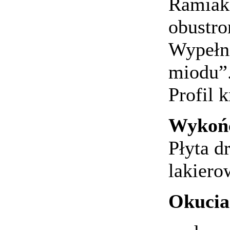
Ramiak
obustro
Wypełni
miodu”
Profil 
Wykońc
Płyta 
lakiero
Okucia